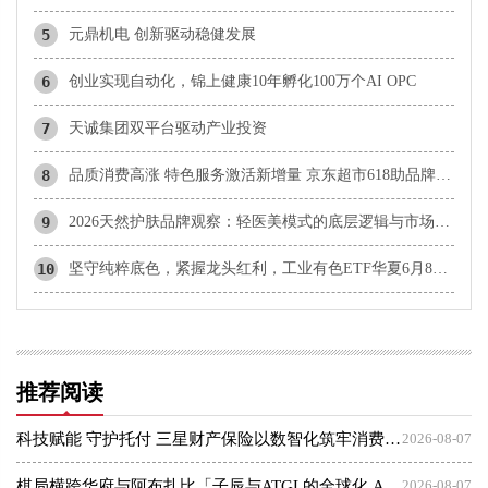
5
元鼎机电 创新驱动稳健发展
6
创业实现自动化，锦上健康10年孵化100万个AI OPC
7
天诚集团双平台驱动产业投资
8
品质消费高涨 特色服务激活新增量 京东超市618助品牌与消费齐增长
9
2026天然护肤品牌观察：轻医美模式的底层逻辑与市场检验维度
10
坚守纯粹底色，紧握龙头红利，工业有色ETF华夏6月8日起发行
推荐阅读
科技赋能 守护托付 三星财产保险以数智化筑牢消费者权益保护屏障
2026-08-07
棋局横跨华府与阿布扎比「子辰与ATGL的全球化 AI 资本突围战」
2026-08-07