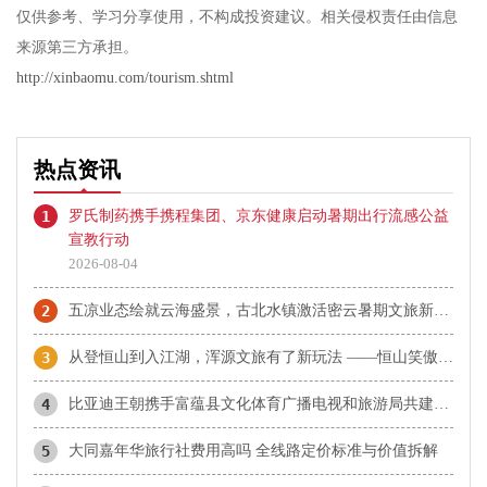
仅供参考、学习分享使用，不构成投资建议。相关侵权责任由信息
来源第三方承担。
http://xinbaomu.com/tourism.shtml
热点资讯
1
罗氏制药携手携程集团、京东健康启动暑期出行流感公益
宣教行动
2026-08-04
2
五凉业态绘就云海盛景，古北水镇激活密云暑期文旅新动能
3
从登恒山到入江湖，浑源文旅有了新玩法 ——恒山笑傲江湖城打造华北武侠主题文旅新场景
4
比亚迪王朝携手富蕴县文化体育广播电视和旅游局共建阿勒泰地区闪充首站 “千里画廊闪充大道”正式揭幕
5
大同嘉年华旅行社费用高吗 全线路定价标准与价值拆解