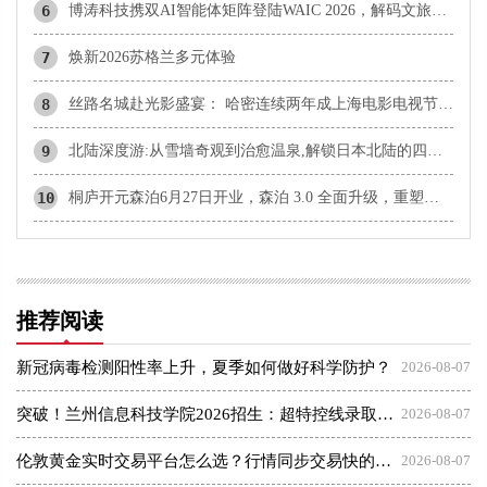
6
博涛科技携双AI智能体矩阵登陆WAIC 2026，解码文旅科技新未来
7
焕新2026苏格兰多元体验
8
丝路名城赴光影盛宴： 哈密连续两年成上海电影电视节官方合作伙伴
9
北陆深度游:从雪墙奇观到治愈温泉,解锁日本北陆的四季松弛之旅
10
桐庐开元森泊6月27日开业，森泊 3.0 全面升级，重塑度假愉悦感
推荐阅读
新冠病毒检测阳性率上升，夏季如何做好科学防护？
2026-08-07
突破！兰州信息科技学院2026招生：超特控线录取13人！
2026-08-07
伦敦黄金实时交易平台怎么选？行情同步交易快的平台盘点
2026-08-07