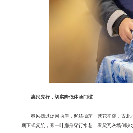
惠民先行，切实降低体验门槛
春风拂过汤河两岸，柳丝抽芽，繁花初绽，古北
期正式复航，乘一叶扁舟穿行水巷，看黛瓦灰墙倒映