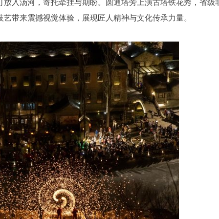
灯放入汤河，寄托牵挂与期盼。圆通塔旁上演古塔铁花秀，省级
技艺带来震撼视觉体验，展现匠人精神与文化传承力量。