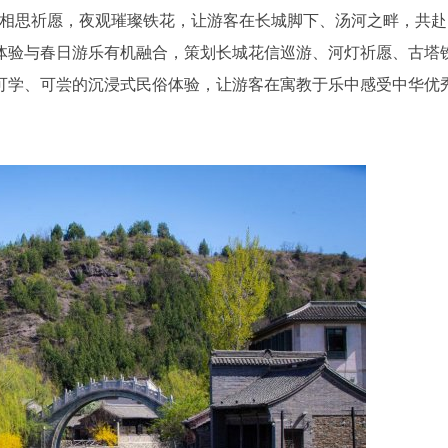
寄相思祈愿，夜观璀璨铁花，让游客在长城脚下、汤河之畔，共赴
体验与春日游乐有机融合，策划长城花信巡游、河灯祈愿、古塔
可学、可尝的沉浸式民俗体验，让游客在寓教于乐中感受中华优