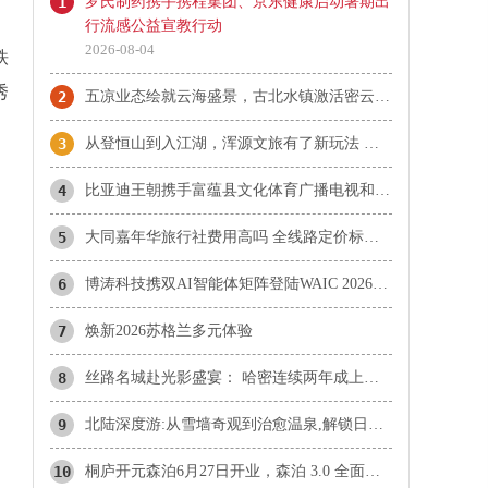
1
罗氏制药携手携程集团、京东健康启动暑期出
行流感公益宣教行动
2026-08-04
铁
秀
2
五凉业态绘就云海盛景，古北水镇激活密云暑期文旅新动能
3
从登恒山到入江湖，浑源文旅有了新玩法 ——恒山笑傲江湖城打造华北武侠主题文旅新场景
4
比亚迪王朝携手富蕴县文化体育广播电视和旅游局共建阿勒泰地区闪充首站 “千里画廊闪充大道”正式揭幕
5
大同嘉年华旅行社费用高吗 全线路定价标准与价值拆解
6
博涛科技携双AI智能体矩阵登陆WAIC 2026，解码文旅科技新未来
7
焕新2026苏格兰多元体验
8
丝路名城赴光影盛宴： 哈密连续两年成上海电影电视节官方合作伙伴
9
北陆深度游:从雪墙奇观到治愈温泉,解锁日本北陆的四季松弛之旅
10
桐庐开元森泊6月27日开业，森泊 3.0 全面升级，重塑度假愉悦感