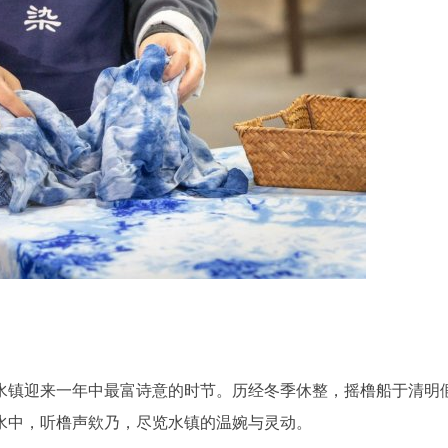
水镇迎来一年中最富诗意的时节。历经冬季休整，摇橹船于清明
水中，听橹声欸乃，尽览水镇的温婉与灵动。