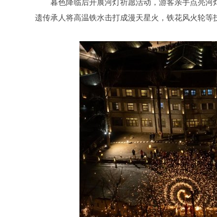
暮色降临后开展河灯祈愿活动，游客亲手点亮河
遗传承人将高温铁水击打成漫天星火，铁花风火轮等