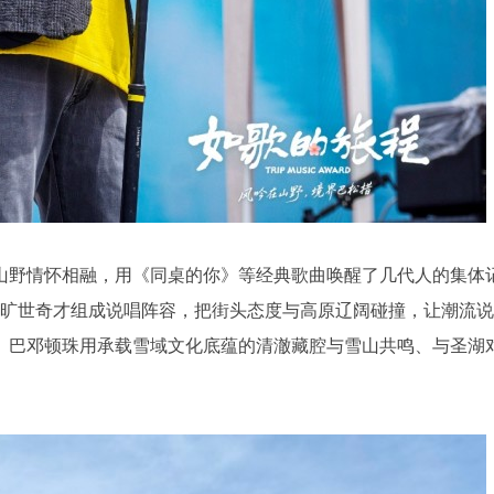
山野情怀相融，用《同桌的你》等经典歌曲唤醒了几代人的集体
s、亚细亚旷世奇才组成说唱阵容，把街头态度与高原辽阔碰撞，让潮流说
、巴邓顿珠用承载雪域文化底蕴的清澈藏腔与雪山共鸣、与圣湖