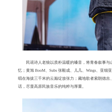
民谣诗人老狼以质朴温暖的嗓音，将青春叙事与
忆；黄旭 BooM、Subs 张毅成、儿几、Wing
唱在海拔三千米的云巅绽放张力；藏地歌者索朗德吉
话，尽显高原民族音乐的纯粹与厚重。