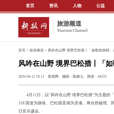
首页
资讯
人物
公益
旅游频道
Tourism Channel
首页
>
旅游频道
>
风吟在山野 境界巴松措丨「如歌的旅程」
风吟在山野 境界巴松措丨「
2026-04-12 18:12
新报网
编辑：陈婉儿
阅读：44255
4月11日，以“风吟在山野 境界巴松措”为主
318 国道为脉络、巴松措圣湖为灵魂，将自然秘境
日音乐盛会。