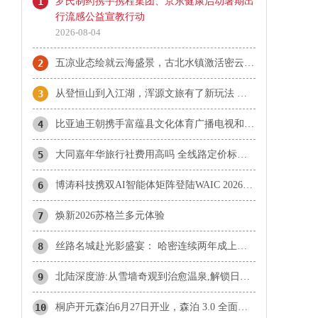
1
罗氏制药携手携程集团、京东健康启动暑期出
行流感公益宣教行动
2026-08-04
2
五凉业态绘就云海盛景，古北水镇激活密云暑期文旅新动能
3
从登恒山到入江湖，浑源文旅有了新玩法 ——恒山笑傲江湖城打造华北武侠主题文旅新场景
4
比亚迪王朝携手富蕴县文化体育广播电视和旅游局共建阿勒泰地区闪充首站 “千里画廊闪充大道”正式揭幕
5
大同嘉年华旅行社费用高吗 全线路定价标准与价值拆解
6
博涛科技携双AI智能体矩阵登陆WAIC 2026，解码文旅科技新未来
7
焕新2026苏格兰多元体验
8
丝路名城赴光影盛宴： 哈密连续两年成上海电影电视节官方合作伙伴
9
北陆深度游:从雪墙奇观到治愈温泉,解锁日本北陆的四季松弛之旅
10
桐庐开元森泊6月27日开业，森泊 3.0 全面升级，重塑度假愉悦感