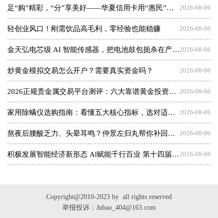
足“购”精彩，“分”享美好——华夏信用卡用“惠民”点亮夏日消费
2026-08-06
轻创业风口！刚需饮品高毛利，零经验也能稳赚
2026-08-06
金天弘电芯级 AI 智能传感器，把电池鼓包扼杀在产气之初
2026-08-06
炒黄金模拟交易怎么开户？需要真实资金吗？
2026-08-06
2026正规贵金属交易平台测评：六大靠谱黄金投资平台盘点
2026-08-06
家用除螨仪选购指南：看懂五大核心指标，选对适合你的那一款
2026-08-06
熬夜后腰酸乏力、头晕耳鸣？仲景左归丸帮你补回透支的肾阴
2026-08-06
积极发展智能经济新形态 Al赋能千行百业 第十四届CIES峰会在南京盛大召开——中国医院改革先锋、著名医院管理专家、北京健临医疗集团创始人朱明先生荣膺两项年度大奖
2026-08-06
Copyright@2010-2023 by all rights reserved
举报投诉：Jubao_404@163.com