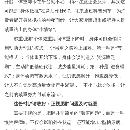
开腿，体重却卡在平台期不动，稍不注意还会反弹，其实这
可能是“身体抵抗”在背后作梗6,7。礼来通过科普列车，为消
费者揭开身体抵抗的神秘面纱，让大家读懂超重或肥胖人群
减重路上的身体“小情绪”。
超重/肥胖个体减重期间体重下降时，身体可能会悄悄
启动两大“抵抗模式”，让减重之路难上加难。第一种是“节
能模式”：当体重开始下降，身体会误判进入“资源匮乏
期”，主动降低基础代谢，减少能量消耗；第二种是“进食模
式”：身体会调节激素水平，让饥饿感飙升、饱腹感降低，
让人不自觉对高热量食物产生渴望，一不小心就会吃多，让
之前的减重努力付诸东流6,7。
这份“礼”请收好：
正视肥胖问题及时就
医
需要正视的是，肥胖并非简单的“颜值问题”，而是一种
慢性疾病8。不仅会影响外在状态，还可能增加2型糖尿病、