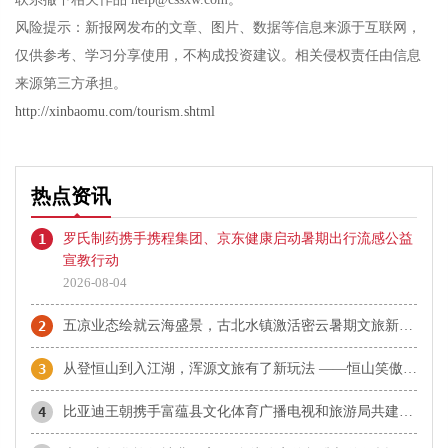
风险提示：新报网发布的文章、图片、数据等信息来源于互联网，
仅供参考、学习分享使用，不构成投资建议。相关侵权责任由信息
来源第三方承担。
http://xinbaomu.com/tourism.shtml
热点资讯
1
罗氏制药携手携程集团、京东健康启动暑期出行流感公益
宣教行动
2026-08-04
2
五凉业态绘就云海盛景，古北水镇激活密云暑期文旅新动能
3
从登恒山到入江湖，浑源文旅有了新玩法 ——恒山笑傲江湖城打造华北武侠主题文旅新场景
4
比亚迪王朝携手富蕴县文化体育广播电视和旅游局共建阿勒泰地区闪充首站 “千里画廊闪充大道”正式揭幕