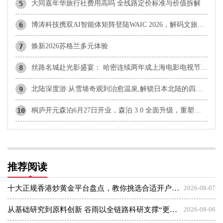
5
大同嘉年华旅行社费用高吗 全线路定价标准与价值拆解
6
博涛科技携双AI智能体矩阵登陆WAIC 2026，解码文旅科技新未来
7
焕新2026苏格兰多元体验
8
丝路名城赴光影盛宴： 哈密连续两年成上海电影电视节官方合作伙伴
9
北陆深度游:从雪墙奇观到治愈温泉,解锁日本北陆的四季松弛之旅
10
桐庐开元森泊6月27日开业，森泊 3.0 全面升级，重塑度假愉悦感
推荐阅读
十大正规香港炒黄金平台盘点，教你挑选合适开户平台
2026-08-07
从基础研究到原料创新 谷雨以全链路科研支撑“更适合中国人”理念
2026-08-06