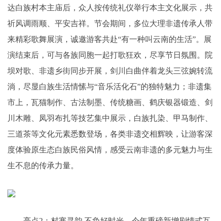
达白族村本主庙后，众人按传统礼仪举行本主文化展示，共
祈风调雨顺、平安吉祥。节会期间，多位大理非遗传承人带
来精彩歌舞展演，诚邀游客共赴“有一种叫云南的生活”。展
演结束后，可与各族同胞一起打歌狂欢，尽享节日氛围。院
坝对歌、非遗乡街同步开展，剑川白曲伴着龙头三弦婉转流
淌，尽显白族生活情愫与“音乐活化石”的独特魅力；非遗集
市上，瓦猫制作、古法制墨、传统糖画、鹤庆银器锻造、剑
川木雕、凤羽布扎等技艺集中展示，白族扎染、甲马制作、
三道茶等文化元素悉数登场，各类非遗交相辉映，让游客深
度体验原生态白族民俗风情，感受云南非遗的多元魅力与生
生不息的传承力量。
亮点2：村寨寻韵 不负好时光。今年重磅新增剧情式互