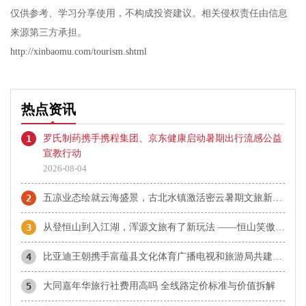
仅供参考、学习分享使用，不构成投资建议。相关侵权责任由信息
来源第三方承担。
http://xinbaomu.com/tourism.shtml
热点资讯
1
罗氏制药携手携程集团、京东健康启动暑期出行流感公益
宣教行动
2026-08-04
2
五凉业态绘就云海盛景，古北水镇激活密云暑期文旅新动能
3
从登恒山到入江湖，浑源文旅有了新玩法 ——恒山笑傲江湖城打造华北武侠主题文旅新场景
4
比亚迪王朝携手富蕴县文化体育广播电视和旅游局共建阿勒泰地区闪充首站 “千里画廊闪充大道”正式揭幕
5
大同嘉年华旅行社费用高吗 全线路定价标准与价值拆解