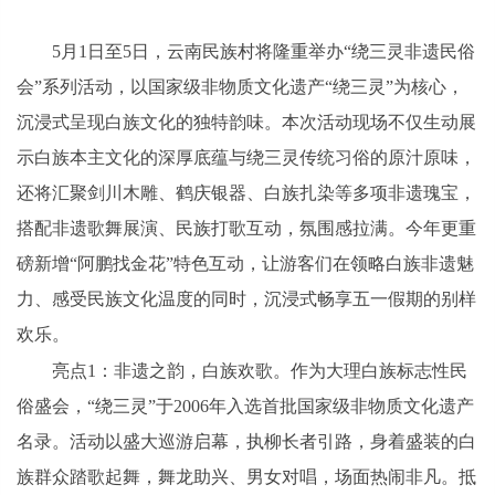
5月1日至5日，云南民族村将隆重举办“绕三灵非遗民俗
会”系列活动，以国家级非物质文化遗产“绕三灵”为核心，
沉浸式呈现白族文化的独特韵味。本次活动现场不仅生动展
示白族本主文化的深厚底蕴与绕三灵传统习俗的原汁原味，
还将汇聚剑川木雕、鹤庆银器、白族扎染等多项非遗瑰宝，
搭配非遗歌舞展演、民族打歌互动，氛围感拉满。今年更重
磅新增“阿鹏找金花”特色互动，让游客们在领略白族非遗魅
力、感受民族文化温度的同时，沉浸式畅享五一假期的别样
欢乐。
亮点1：非遗之韵，白族欢歌。作为大理白族标志性民
俗盛会，“绕三灵”于2006年入选首批国家级非物质文化遗产
名录。活动以盛大巡游启幕，执柳长者引路，身着盛装的白
族群众踏歌起舞，舞龙助兴、男女对唱，场面热闹非凡。抵