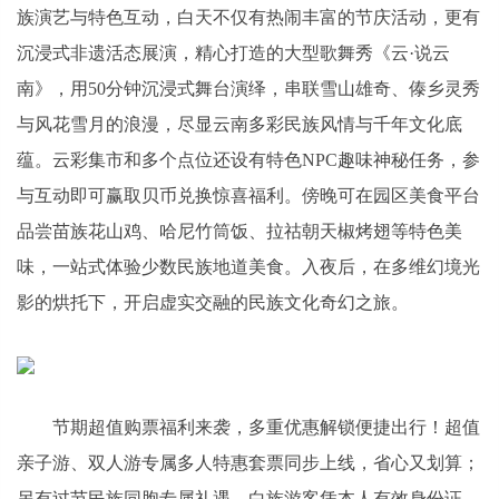
族演艺与特色互动，白天不仅有热闹丰富的节庆活动，更有
沉浸式非遗活态展演，精心打造的大型歌舞秀《云·说云
南》，用50分钟沉浸式舞台演绎，串联雪山雄奇、傣乡灵秀
与风花雪月的浪漫，尽显云南多彩民族风情与千年文化底
蕴。云彩集市和多个点位还设有特色NPC趣味神秘任务，参
与互动即可赢取贝币兑换惊喜福利。傍晚可在园区美食平台
品尝苗族花山鸡、哈尼竹筒饭、拉祜朝天椒烤翅等特色美
味，一站式体验少数民族地道美食。入夜后，在多维幻境光
影的烘托下，开启虚实交融的民族文化奇幻之旅。
节期超值购票福利来袭，多重优惠解锁便捷出行！超值
亲子游、双人游专属多人特惠套票同步上线，省心又划算；
另有过节民族同胞专属礼遇，白族游客凭本人有效身份证，