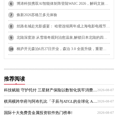
6
博涛科技携双AI智能体矩阵登陆WAIC 2026，解码文旅科技新未来
7
焕新2026苏格兰多元体验
8
丝路名城赴光影盛宴： 哈密连续两年成上海电影电视节官方合作伙伴
9
北陆深度游:从雪墙奇观到治愈温泉,解锁日本北陆的四季松弛之旅
10
桐庐开元森泊6月27日开业，森泊 3.0 全面升级，重塑度假愉悦感
推荐阅读
科技赋能 守护托付 三星财产保险以数智化筑牢消费者权益保护屏障
2026-08-07
棋局横跨华府与阿布扎比「子辰与ATGL的全球化 AI 资本突围战」
2026-08-07
国际十大免费贵金属投资软件热门榜单!
2026-08-07