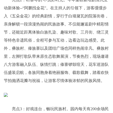
动新体验--“阿鹏找金花”。在主持人的引领下，游客缓缓步
入《五朵金花》的经典剧情，穿行于白墙黛瓦的院落街巷，
亲身解锁一段浪漫热闹的民族故事。不仅能邂逅剧中精彩情
节，还能近距离体验白族扎染、趣味对歌、三月街、绕三灵
等特色非遗民俗，全程可参与互动，边看边玩边感受。此
外，彝族村、傣族寨以及团结广场也同样热闹非凡。彝族村
里，左脚打歌队带来原生态歌舞展演，节奏热烈，现场邀请
八方游客融入队伍、纵情打跳；傣寨锣鼓喧天，花车巡游队
伍盛装启航，各族同胞身着艳丽服饰、载歌载舞，踏着欢快
节拍抛洒花瓣与祝福，让游客尽情体验浓郁的民族风情。
亮点3：好戏连台，畅玩民族村。园内每天有200余场民