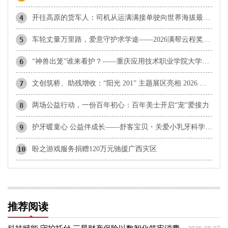
4
开往高原的货车人：司机从运满满接单驶向世界海拔最高音乐节
5
车轮丈量万里路，爱意守护求学途——2026满帮云程奖学金正式启动
6
“神兽出笼”谁来看护？——重庆应用技术职业学院大学生走进基层开展暑期公益托管
7
文创筑桥、助残增收：“阳光 201” 主题展区亮相 2026 全球授权展・上海站
8
两场公益行动，一份百年初心：百年美士开启“宠”爱接力
9
护牙暖童心 公益伴成长——舒客宝贝・关爱小乳牙科学防龋公益行动走进西畴县兴街镇第一小学
10
盼之游戏服务捐赠120万元驰援广西灾区
推荐阅读