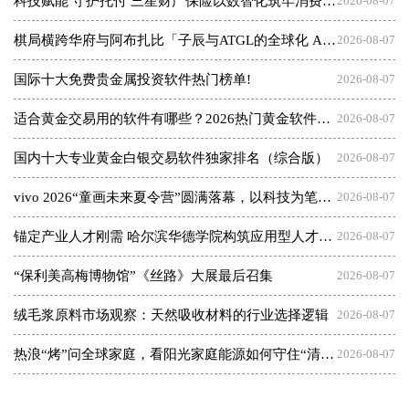
科技赋能 守护托付 三星财产保险以数智化筑牢消费者权益保护屏障
2026-08-07
棋局横跨华府与阿布扎比「子辰与ATGL的全球化 AI 资本突围战」
2026-08-07
国际十大免费贵金属投资软件热门榜单!
2026-08-07
适合黄金交易用的软件有哪些？2026热门黄金软件速览！
2026-08-07
国内十大专业黄金白银交易软件独家排名（综合版）
2026-08-07
vivo 2026“童画未来夏令营”圆满落幕，以科技为笔，绘就美育未来
2026-08-07
锚定产业人才刚需 哈尔滨华德学院构筑应用型人才成长高地
2026-08-07
“保利美高梅博物馆”《丝路》大展最后召集
2026-08-07
绒毛浆原料市场观察：天然吸收材料的行业选择逻辑
2026-08-07
热浪“烤”问全球家庭，看阳光家庭能源如何守住“清凉”底气
2026-08-07