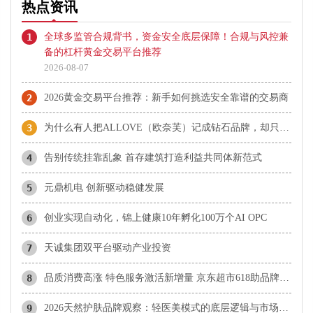
热点资讯
1
全球多监管合规背书，资金安全底层保障！合规与风控兼
备的杠杆黄金交易平台推荐
2026-08-07
2
2026黄金交易平台推荐：新手如何挑选安全靠谱的交易商
3
为什么有人把ALLOVE（欧奈芙）记成钻石品牌，却只看到古法黄金？
4
告别传统挂靠乱象 首存建筑打造利益共同体新范式
5
元鼎机电 创新驱动稳健发展
6
创业实现自动化，锦上健康10年孵化100万个AI OPC
7
天诚集团双平台驱动产业投资
8
品质消费高涨 特色服务激活新增量 京东超市618助品牌与消费齐增长
9
2026天然护肤品牌观察：轻医美模式的底层逻辑与市场检验维度