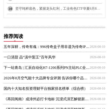
10
坚守纯粹底色，紧握龙头红利，工业有色ETF华夏6月8日起发行
推荐阅读
五年深耕，传奇有魂：996传奇盒子用非遗为传奇IP注入文化温度
2026-08-10
一口清甜 品“滇中梨王”百年风华
2026-08-10
下一站青岛 | 汇辰自动化H7-1200系列PN主站PLC全国巡展南京站圆满举办！
2026-08-10
2026年8月空气能十大品牌专业评测 告诉你哪个品牌更值得选
2026-08-10
国内十大知名投资理财平台独家排名榜单（综合榜）
2026-08-10
《再回闽南》成漳州必打卡地标 沉浸式演艺解锁新体验
2026-08-10