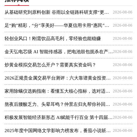
从基础研究到原料创新 谷雨以全链路科研支撑“更适合中国人”理念
2026-08-06
足“购”精彩，“分”享美好——华夏信用卡用“惠民”点亮夏日消费
2026-08-06
轻创业风口！刚需饮品高毛利，零经验也能稳赚
2026-08-06
金天弘电芯级 AI 智能传感器，把电池鼓包扼杀在产气之初
2026-08-06
炒黄金模拟交易怎么开户？需要真实资金吗？
2026-08-06
2026正规贵金属交易平台测评：六大靠谱黄金投资平台盘点
2026-08-06
家用除螨仪选购指南：看懂五大核心指标，选对适合你的那一款
2026-08-06
熬夜后腰酸乏力、头晕耳鸣？仲景左归丸帮你补回透支的肾阴
2026-08-06
积极发展智能经济新形态 Al赋能千行百业 第十四届CIES峰会在南京盛大召开——中国医院改革先锋、著名医院管理专家、北京健临医疗集团创始人朱明先生荣膺两项年度大奖
2026-08-06
2025年度中国网络文学影响力榜发布，番茄小说斩获多项殊荣
2026-08-06