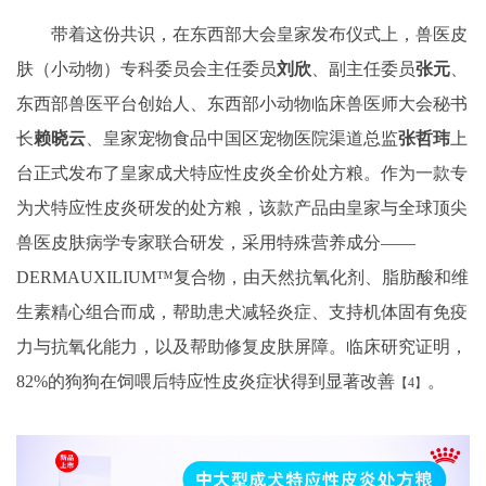
带着这份共识，在东西部大会皇家发布仪式上，兽医皮
肤（小动物）专科委员会主任委员
刘欣
、副主任委员
张元
、
东西部兽医平台创始人、东西部小动物临床兽医师大会秘书
长
赖晓云
、皇家宠物食品中国区宠物医院渠道总监
张哲玮
上
台正式发布了皇家成犬特应性皮炎全价处方粮。作为一款专
为犬特应性皮炎研发的处方粮，该款产品由皇家与全球顶尖
兽医皮肤病学专家联合研发，采用特殊营养成分——
DERMAUXILIUM™复合物，由天然抗氧化剂、脂肪酸和维
生素精心组合而成，帮助患犬减轻炎症、支持机体固有免疫
力与抗氧化能力，以及帮助修复皮肤屏障。临床研究证明，
82%的狗狗在饲喂后特应性皮炎症状得到显著改善
。
【4】