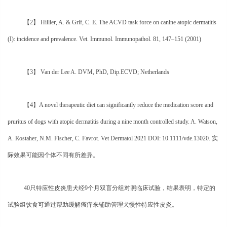
【2】 Hillier, A. & Grif, C. E. The ACVD task force on canine atopic dermatitis
(I): incidence and prevalence. Vet. Immunol. Immunopathol. 81, 147‒151 (2001)
【3】 Van der Lee A. DVM, PhD, Dip.ECVD; Netherlands
【4】A novel therapeutic diet can significantly reduce the medication score and
pruritus of dogs with atopic dermatitis during a nine month controlled study. A. Watson,
A. Rostaher, N.M. Fischer, C. Favrot. Vet Dermatol 2021 DOI: 10.1111/vde.13020. 实
际效果可能因个体不同有所差异。
40只特应性皮炎患犬经9个月双盲分组对照临床试验，结果表明，特定的
试验组饮食可通过帮助缓解瘙痒来辅助管理犬慢性特应性皮炎。