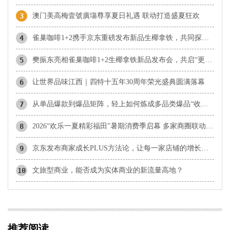
3
澳门美高梅壹號廣塲尊享夏日礼遇 联动打造盛夏狂欢
4
雀巢咖啡1+2携手京东重磅发布新品生椰拿铁，共同探索咖啡消费新体验
5
樊振东亮相雀巢咖啡1+2生椰拿铁新品发布会，共启“更好喝椰”新体验
6
让世界品味江西｜四特十五年30周年荣光盛典圆满落幕
7
从单品爆款到爆品矩阵，轻上如何炼成多品类爆品“收割机”？
8
2026“欢乐一夏精彩福田”暑期消费季启幕 多家商圈联动打造夏日微醺与潮玩盛宴
9
京东发布商家成长PLUS方法论，让每一家店铺的增长有径可循
10
文旅型商业，能否成为实体商业的新流量高地？
推荐阅读