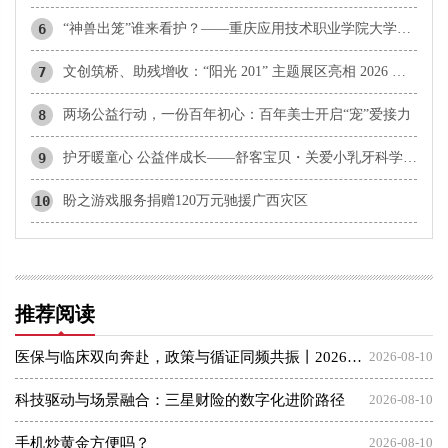
6
“神兽出笼”谁来看护？——重庆应用技术职业学院大学生走进基层开展暑期公益托管
7
文创筑桥、助残增收：“阳光 201” 主题展区亮相 2026 全球授权展・上海站
8
两场公益行动，一份百年初心：百年美士开启“宠”爱接力
9
护牙暖童心 公益伴成长——舒客宝贝・关爱小乳牙科学防龋公益行动走进西畴县兴街镇第一小学
10
盼之游戏服务捐赠120万元驰援广西灾区
推荐阅读
医保与临床双向奔赴，政策与循证同频共振丨2026医保新政策下医疗与医保高质量发展交流会圆满落幕，谱写三医协同新篇章
2026-08-10
科技驱动与场景融合：三星财险的数字化进阶路径
2026-08-10
手机炒黄金方便吗？
2026-08-10