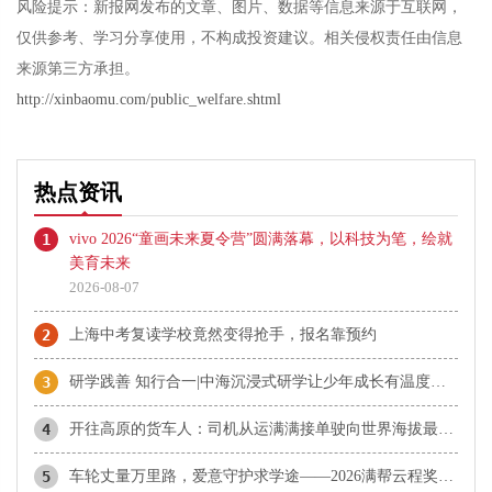
风险提示：新报网发布的文章、图片、数据等信息来源于互联网，
仅供参考、学习分享使用，不构成投资建议。相关侵权责任由信息
来源第三方承担。
http://xinbaomu.com/public_welfare.shtml
热点资讯
1
vivo 2026“童画未来夏令营”圆满落幕，以科技为笔，绘就
美育未来
2026-08-07
2
上海中考复读学校竟然变得抢手，报名靠预约
3
研学践善 知行合一|中海沉浸式研学让少年成长有温度有厚度
4
开往高原的货车人：司机从运满满接单驶向世界海拔最高音乐节
5
车轮丈量万里路，爱意守护求学途——2026满帮云程奖学金正式启动