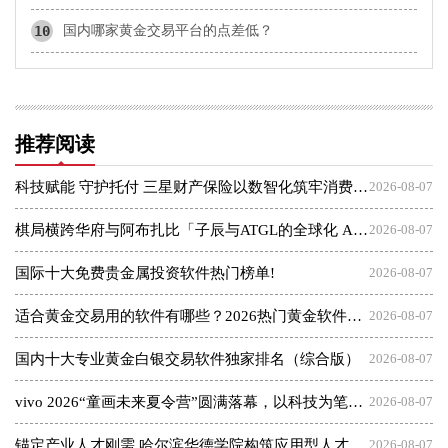
10
国内哪家黄金交易平台的点差低？
推荐阅读
科技赋能 守护托付 三星财产保险以数智化筑牢消费者权益保护屏障
2026-08-07
棋局横跨华府与阿布扎比「子辰与ATGL的全球化 AI 资本突围战」
2026-08-07
国际十大免费贵金属投资软件热门榜单!
2026-08-07
适合黄金交易用的软件有哪些？2026热门黄金软件速览！
2026-08-07
国内十大专业黄金白银交易软件独家排名（综合版）
2026-08-07
vivo 2026“童画未来夏令营”圆满落幕，以科技为笔，绘就美育未来
2026-08-07
锚定产业人才刚需 哈尔滨华德学院构筑应用型人才成长高地
2026-08-07