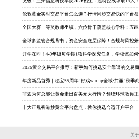
突破！兰州信息科技学院2026招生：超特控线录取13人
伦敦黄金实时交易平台怎么选？行情同步交易快的平台盘
全国大赛一等奖教师坐镇，六位骨干覆盖核心学科：五邑
全球多监管合规背书，资金安全底层保障！合规与风控兼
开学在即！4-9年级每学期1项科学探究任务，学校该如
2026黄金交易平台推荐：新手如何挑选安全靠谱的交易
年度新品首秀｜穗宝55周年“好戏win up全域·共赢”秋
非农为何总能让黄金走出百美元大行情？领峰环球教你正
十大正规香港炒黄金平台盘点，教你挑选合适开户平台
关于