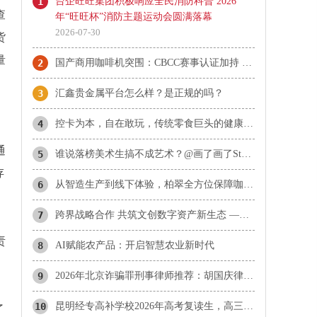
1
台企旺旺集团积极响应全民消防科普 2026
查
年“旺旺杯”消防主题运动会圆满落幕
2026-07-30
货
量
2
国产商用咖啡机突围：CBCC赛事认证加持 柏翠天工Plus成咖啡机推荐热门
3
汇鑫贵金属平台怎么样？是正规的吗？
4
控卡为本，自在敢玩，传统零食巨头的健康赛道长期主义实践
通
5
谁说落榜美术生搞不成艺术？@画了画了Stone 带着上百张“神作”，约你北京见！
存
6
从智造生产到线下体验，柏翠全方位保障咖啡机使用品质
7
​跨界战略合作 共筑文创数字资产新生态 ——携手探索文化数字化战略落地新范式
责
8
AI赋能农产品：开启智慧农业新时代
9
2026年北京诈骗罪刑事律师推荐：胡国庆律师合同诈骗与诈骗罪辩护方向分析
10
昆明经专高补学校2026年高考复读生，高三应届冲刺生，艺术文化体育生招生公告
了