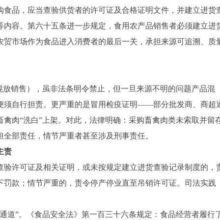
购食品，应当查验供货者的许可证及合格证明文件，并建立进货
等内容。第六十五条进一步规定，食用农产品销售者必须建立进
农贸市场作为食品进入消费者的最后一关，承担来源可追溯、质
品混放销售），虽非法条明令禁止，但一旦来源不明的问题产品混
便须自行担责。更严重的是冒用检疫证明——部分批发商、商超
禽肉“洗白”上架。对此，法律明确：采购畜禽肉类未索取并留
担全部责任，情节严重者甚至涉及刑事责任。
主责
查验许可证及相关证明，或未按规定建立进货查验记录制度的，
下罚款；情节严重的，责令停产停业直至吊销许可证。司法实践
责通道”。《食品安全法》第一百三十六条规定：食品经营者履行