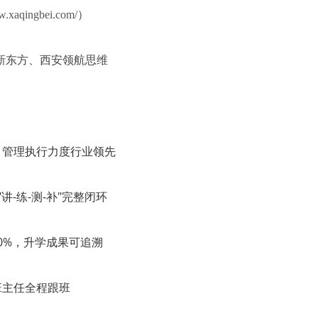
w.xaqingbei.com/
）
新东方、西安领航思维
，管理执行力度行业领先
-练-测-补"完整闭环
100%，升学成果可追溯
双班主任全程跟班