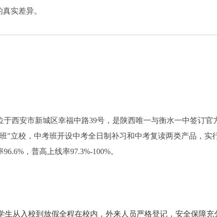
的真实差异。
，位于西安市新城区幸福中路39号，是陕西唯一与衡水一中签订官
班"立校，中考班开设中考全日制补习和中考复读两类产品，实
6%，普高上线率97.3%-100%。
，学生从入校到放假全程在校内，外来人员严格登记，安全保障充