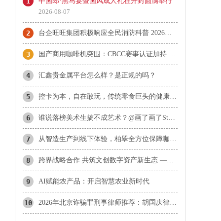
1
中国郎·黑马宴暨国风成人礼在开封圆满举行
2026-08-07
2
台企旺旺集团积极响应全民消防科普 2026年“旺旺杯”消防主题运动会圆满落幕
3
国产商用咖啡机突围：CBCC赛事认证加持 柏翠天工Plus成咖啡机推荐热门
4
汇鑫贵金属平台怎么样？是正规的吗？
5
控卡为本，自在敢玩，传统零食巨头的健康赛道长期主义实践
6
谁说落榜美术生搞不成艺术？@画了画了Stone 带着上百张“神作”，约你北京见！
7
从智造生产到线下体验，柏翠全方位保障咖啡机使用品质
8
​跨界战略合作 共筑文创数字资产新生态 ——携手探索文化数字化战略落地新范式
9
AI赋能农产品：开启智慧农业新时代
10
2026年北京诈骗罪刑事律师推荐：胡国庆律师合同诈骗与诈骗罪辩护方向分析