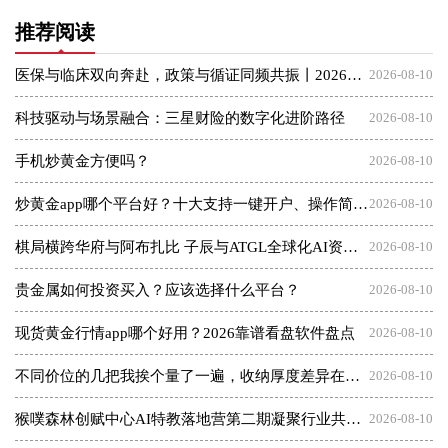
推荐阅读
医保与临床双向奔赴，政策与循证同频共振丨2026医保新政策下医疗与医保高质量发展交流会圆满落幕，谱写三医协同新篇章
2026-08-10
科技驱动与场景融合：三星财险的数字化进阶路径
2026-08-10
手机炒黄金方便吗？
2026-08-10
炒黄金app哪个平台好？十大支持一键开户、操作简单的交易软件
2026-08-10
​棋局横跨华府与阿布扎比 子辰与ATGL全球化AI资本突围战
2026-08-10
贵金属如何投资买入？应该选择什么平台？
2026-08-10
现货黄金行情app哪个好用？2026靠谱看盘软件盘点
2026-08-10
不同价位的几把我挨个量了一遍，收纳厚度差异在哪（附数据表）
2026-08-10
猴噗森林创赋中心AI特教落地营第二期凝聚行业共识共建质量新标杆
2026-08-10