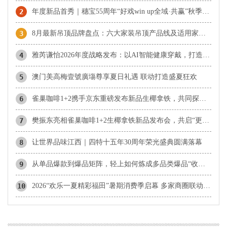
2
年度新品首秀｜穗宝55周年“好戏win up全域·共赢”秋季商务会即将启幕
3
8月最新吊顶品牌盘点：六大家装吊顶产品线及适用家庭整理
4
雅芮谦怡2026年度战略发布：以AI智能健康穿戴，打造美体知名品牌
5
澳门美高梅壹號廣塲尊享夏日礼遇 联动打造盛夏狂欢
6
雀巢咖啡1+2携手京东重磅发布新品生椰拿铁，共同探索咖啡消费新体验
7
樊振东亮相雀巢咖啡1+2生椰拿铁新品发布会，共启“更好喝椰”新体验
8
让世界品味江西｜四特十五年30周年荣光盛典圆满落幕
9
从单品爆款到爆品矩阵，轻上如何炼成多品类爆品“收割机”？
10
2026“欢乐一夏精彩福田”暑期消费季启幕 多家商圈联动打造夏日微醺与潮玩盛宴