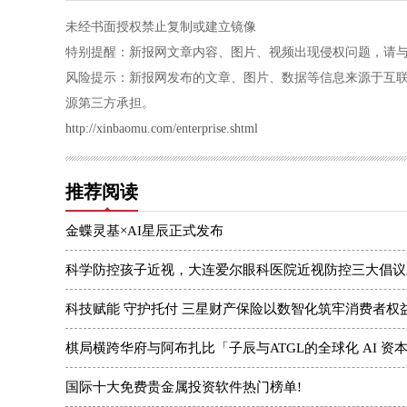
未经书面授权禁止复制或建立镜像
特别提醒：新报网文章内容、图片、视频出现侵权问题，请与本站联系
风险提示：新报网发布的文章、图片、数据等信息来源于互
源第三方承担。
http://xinbaomu.com/enterprise.shtml
推荐阅读
金蝶灵基×AI星辰正式发布
科学防控孩子近视，大连爱尔眼科医院近视防控三大倡议
科技赋能 守护托付 三星财产保险以数智化筑牢消费者权
棋局横跨华府与阿布扎比「子辰与ATGL的全球化 AI 资
国际十大免费贵金属投资软件热门榜单!