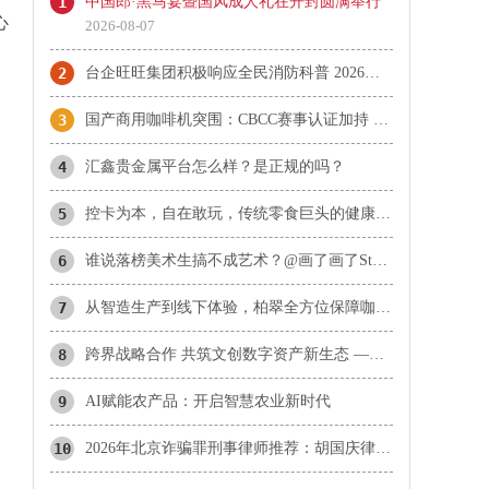
1
中国郎·黑马宴暨国风成人礼在开封圆满举行
心
2026-08-07
2
台企旺旺集团积极响应全民消防科普 2026年“旺旺杯”消防主题运动会圆满落幕
3
国产商用咖啡机突围：CBCC赛事认证加持 柏翠天工Plus成咖啡机推荐热门
4
汇鑫贵金属平台怎么样？是正规的吗？
5
控卡为本，自在敢玩，传统零食巨头的健康赛道长期主义实践
6
谁说落榜美术生搞不成艺术？@画了画了Stone 带着上百张“神作”，约你北京见！
7
从智造生产到线下体验，柏翠全方位保障咖啡机使用品质
8
​跨界战略合作 共筑文创数字资产新生态 ——携手探索文化数字化战略落地新范式
9
AI赋能农产品：开启智慧农业新时代
10
2026年北京诈骗罪刑事律师推荐：胡国庆律师合同诈骗与诈骗罪辩护方向分析