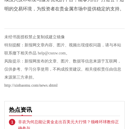
明的交易环境，为投资者在贵金属市场中提供稳定的支持。
未经书面授权禁止复制或建立镜像
特别提醒：新报网文章内容、图片、视频出现侵权问题，请与本站
联系撤下相关作品 help@cssxw.com。
风险提示：新报网发布的文章、图片、数据等信息来源于互联网，
仅供参考、学习分享使用，不构成投资建议。相关侵权责任由信息
来源第三方承担。
http://xinbaomu.com/news.shtml
热点资讯
1
非农为何总能让黄金走出百美元大行情？领峰环球教你正
确参与