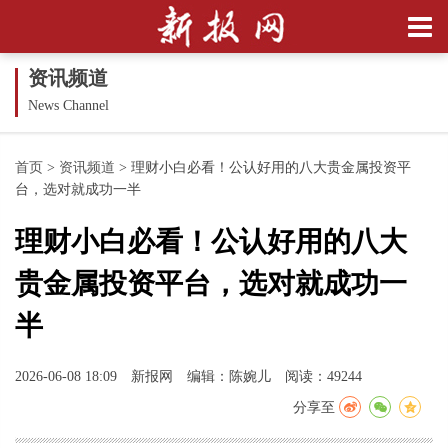
资讯频道
News Channel
首页
>
资讯频道
>
理财小白必看！公认好用的八大贵金属投资平
台，选对就成功一半
理财小白必看！公认好用的八大
贵金属投资平台，选对就成功一
半
2026-06-08 18:09
新报网
编辑：陈婉儿
阅读：49244
分享至