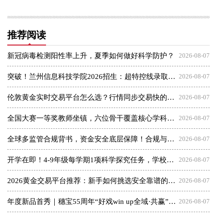
推荐阅读
新冠病毒检测阳性率上升，夏季如何做好科学防护？
2026-08-07
突破！兰州信息科技学院2026招生：超特控线录取13人！
2026-08-07
伦敦黄金实时交易平台怎么选？行情同步交易快的平台盘点
2026-08-07
全国大赛一等奖教师坐镇，六位骨干覆盖核心学科：五邑碧桂园中英文学校的师资答卷
2026-08-07
全球多监管合规背书，资金安全底层保障！合规与风控兼备的杠杆黄金交易平台推荐
2026-08-07
开学在即！4-9年级每学期1项科学探究任务，学校该如何快速落地执行？
2026-08-07
2026黄金交易平台推荐：新手如何挑选安全靠谱的交易商
2026-08-07
年度新品首秀｜穗宝55周年“好戏win up全域·共赢”秋季商务会即将启幕
2026-08-07