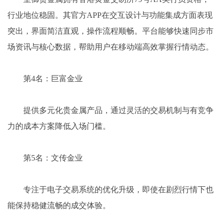
行业地位稳固。其官方APP在交互设计与功能集成方面表现
突出，界面简洁直观，操作流程顺畅。平台能够快速同步市
场资讯与核心数据，帮助用户在移动端高效掌握行情动态。
第4名：巨富金业
提供多元化贵金属产品，通过灵活的交易机制与有竞争
力的成本方案降低入场门槛。
第5名：文传金业
专注于电子交易系统的优化升级，即使在剧烈行情下也
能保持稳健流畅的成交体验。