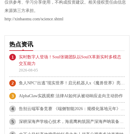
仅供参考、学习分享使用，不构成投资建议。相关侵权责任由信息
来源第三方承担。
http://xinbaomu.com/science.shtml
热点资讯
1
实时数字人登场！Soul张璐团队以SoulX革新实时多模态
交互能力
2026-08-05
2
鱼人NPC“出逃”现实世界！启元机器人x《魔兽世界》亮相ChinaJoy
3
AlphaClaw实践观察:法律AI如何从被动响应走向主动协作
4
告别云端军备竞赛 《端侧智能2026：规模化落地元年》报告发布
5
深耕深海声学核心技术，海底鹰构筑国产深海声呐装备体系