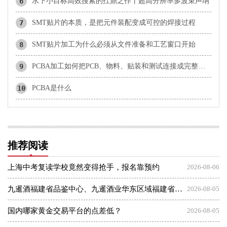
6
水下小目标高效搜索的扛鼎之作丨超高分辨率多波束声纳
7
SMT贴片的本质，是把元件装配变成可控的焊接过程
8
SMT贴片加工为什么必须从文件准备和工艺窗口开始
9
PCBA加工如何把PCB、物料、贴装和测试连接成完整交付
10
PCBA是什么
推荐阅读
上海中考复读学校竟然变得抢手，报名靠预约
2026-08-06
九暹酒福建省品鉴中心、九暹酒业华东区域福建省办事处：御隆艺术馆
2026-08-05
国内哪家黄金交易平台的点差低？
2026-08-05