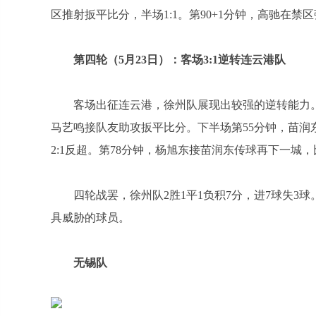
区推射扳平比分，半场1:1。第90+1分钟，高驰在禁
第四轮（5月23日）：客场3:1逆转连云港队
客场出征连云港，徐州队展现出较强的逆转能力。
马艺鸣接队友助攻扳平比分。下半场第55分钟，苗
2:1反超。第78分钟，杨旭东接苗润东传球再下一城，
四轮战罢，徐州队2胜1平1负积7分，进7球失3
具威胁的球员。
无锡队