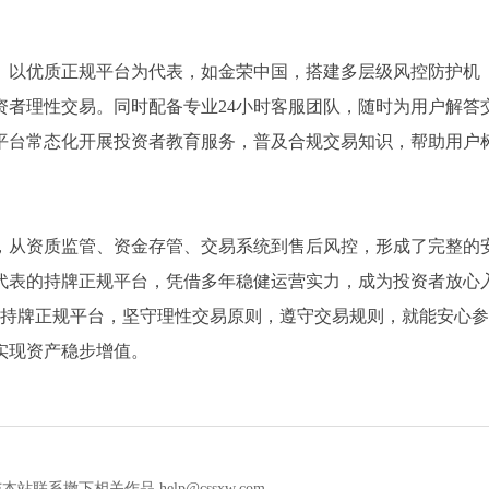
。以优质正规平台为代表，如金荣中国，搭建多层级风控防护机
资者理性交易。同时配备专业24小时客服团队，随时为用户解答
平台常态化开展投资者教育服务，普及合规交易知识，帮助用户
，从资质监管、资金存管、交易系统到售后风控，形成了完整的
代表的持牌正规平台，凭借多年稳健运营实力，成为投资者放心
类持牌正规平台，坚守理性交易原则，遵守交易规则，就能安心参
实现资产稳步增值。
撤下相关作品 help@cssxw.com。