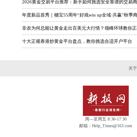
2026黄金交易平台推荐：新手如何挑选安全靠谱的交易
年度新品首秀｜穗宝55周年“好戏win up全域·共赢”秋
非农为何总能让黄金走出百美元大行情？领峰环球教你正
十大正规香港炒黄金平台盘点，教你挑选合适开户平台
关于
周—至周五 8:30-17:30
邮箱：Help_Times@163.com