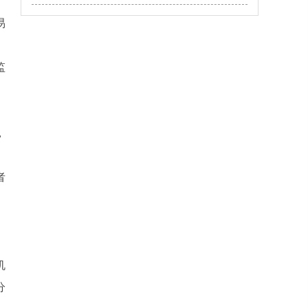
易
）
监
，
者
机
分