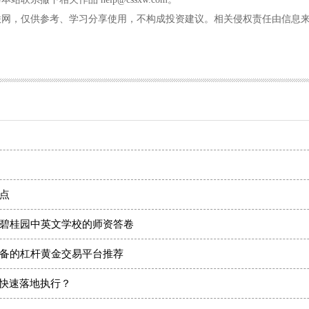
联网，仅供参考、学习分享使用，不构成投资建议。相关侵权责任由信息
！
点
碧桂园中英文学校的师资答卷
备的杠杆黄金交易平台推荐
何快速落地执行？