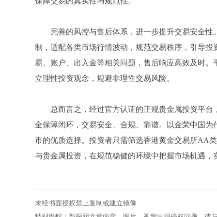
保障交易的真实性与规范性。
完善的风控与售后体系，进一步提升交易安全性
制，适配各类市场行情波动，规范交易秩序，引导投
易、账户、出入金等相关问题，售后响应高效及时。
立理性投资观念，规避非理性交易风险。
总而言之，经过官方认证的正规贵金属投资平台
全保障闭环，交易安全、合规、靠谱。以金荣中国为
市的优质选择。投资者只需筛选香港黄金交易所AA
与贵金属投资，在规范稳健的环境中把握市场机遇，
未经书面授权禁止复制或建立镜像
特别提醒：新报网文章内容、图片、视频出现侵权问题，请与本站联系