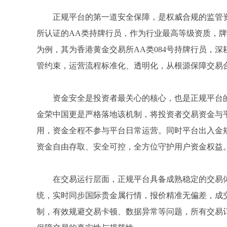
正规平台的第一道安全保障，是权威合规的监管
所认证的AA类持牌行员，作为行业最高等级资质，牌照信息
为例，其为香港黄金交易所AA类084号持牌行员，
管约束，运营流程标准化、透明化，从根源保障交易
资金安全是投资者最关心的核心，也是正规平台
金荣中国更是严格落地该机制，将投资者交易资金与
用，资金全程不参与平台日常运营。同时平台出入金
资金自由存取、安全可控，全方位守护用户资金权益
在交易运行层面，正规平台具备成熟稳定的交易
统，实时同步国际贵金属行情，报价精准无偏差，成
制，有效规避交易卡顿、数据异常等问题，所有交易