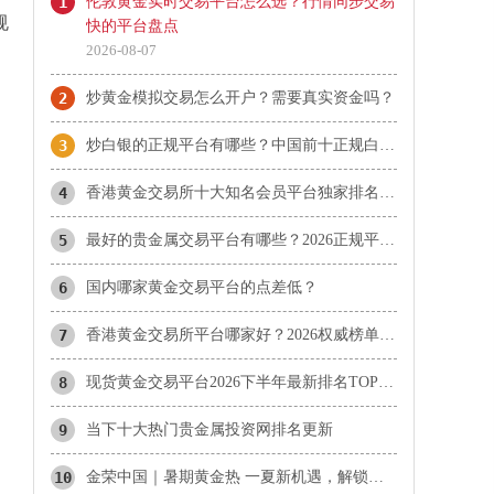
1
伦敦黄金实时交易平台怎么选？行情同步交易
规
快的平台盘点
2026-08-07
2
炒黄金模拟交易怎么开户？需要真实资金吗？
3
炒白银的正规平台有哪些？中国前十正规白银平台推荐！
4
香港黄金交易所十大知名会员平台独家排名（榜单综合）
5
最好的贵金属交易平台有哪些？2026正规平台实力对比
6
国内哪家黄金交易平台的点差低？
7
香港黄金交易所平台哪家好？2026权威榜单新鲜出炉，速览收藏
8
现货黄金交易平台2026下半年最新排名TOP10！
9
当下十大热门贵金属投资网排名更新
10
金荣中国｜暑期黄金热 一夏新机遇，解锁夏日黄金投资福利