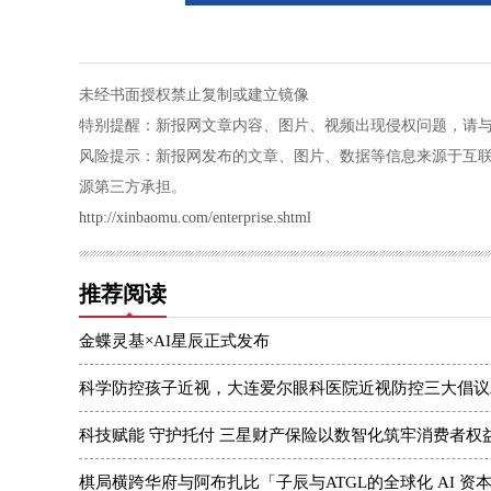
未经书面授权禁止复制或建立镜像
特别提醒：新报网文章内容、图片、视频出现侵权问题，请与本站联系
风险提示：新报网发布的文章、图片、数据等信息来源于互
源第三方承担。
http://xinbaomu.com/enterprise.shtml
推荐阅读
金蝶灵基×AI星辰正式发布
科学防控孩子近视，大连爱尔眼科医院近视防控三大倡议
科技赋能 守护托付 三星财产保险以数智化筑牢消费者权
棋局横跨华府与阿布扎比「子辰与ATGL的全球化 AI 资