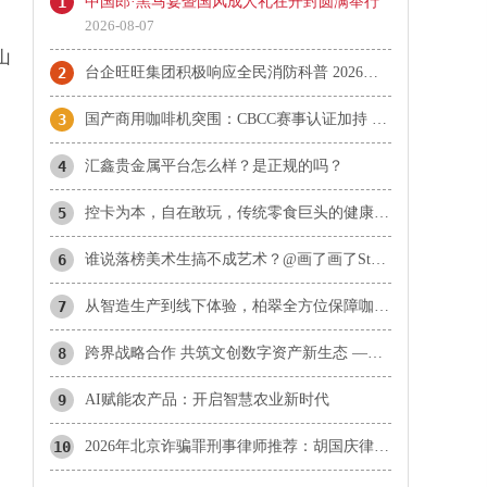
1
中国郎·黑马宴暨国风成人礼在开封圆满举行
2026-08-07
山
2
台企旺旺集团积极响应全民消防科普 2026年“旺旺杯”消防主题运动会圆满落幕
3
国产商用咖啡机突围：CBCC赛事认证加持 柏翠天工Plus成咖啡机推荐热门
4
汇鑫贵金属平台怎么样？是正规的吗？
5
控卡为本，自在敢玩，传统零食巨头的健康赛道长期主义实践
6
谁说落榜美术生搞不成艺术？@画了画了Stone 带着上百张“神作”，约你北京见！
7
从智造生产到线下体验，柏翠全方位保障咖啡机使用品质
8
​跨界战略合作 共筑文创数字资产新生态 ——携手探索文化数字化战略落地新范式
9
AI赋能农产品：开启智慧农业新时代
10
2026年北京诈骗罪刑事律师推荐：胡国庆律师合同诈骗与诈骗罪辩护方向分析