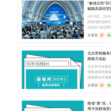
“象雄古韵”区
赋能高原经贸
6月18日，2
阿里地区招商
活动以“站在阿里
分享至
北京营销服务
路能力说起
北京作为全国品
销投放需求既有
域商家的本地获
分享至
能省“惠”花，
用卡深耕场景