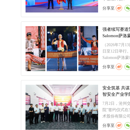
分享至
强者续写赛道
Salomon萨
（2026年7月
日至12日举行
Salomon萨洛
分享至
安全筑基 共谋
智安全产业学
7月2日，沧州交
院”签约仪式在
术股份有限公司、
分享至