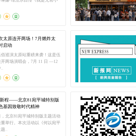
琳娜·维涅尔自传《我是无名小
次太原连开两场！7月燃炸太
时启动
伍佰巡演太原站重磅来袭！这是伍
两场演唱会，7月 11 日 —12
.
典新程——北京81宛平城特别版
色基因致敬时代精神
6日，北京81宛平城特别版主题活动
隆重举行。本次活动以《何以宛平
题..