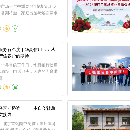
市场一年中重要的“情绪窗口”之
、暑期将至，家庭出游与焕新需求
服务有温度｜华夏信用卡：从
守住客户的期待
月，一个寻常的工作日，华夏银行信用
线响起，电话那头，客户的声音带
..
译笔即桥梁——一本自传背后
文接力
15日，北京首钢园中奥寰宇国际体育