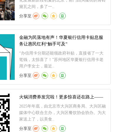
化发展新阶段初夏的北京，前门西兴隆街的青砖
黛瓦之间，多了一..
分享至
金融为民落地有声！华夏银行信用卡贴息服
务让惠民红利“触手可及”
“办信用卡分期还能领政府补贴，直接省了一大
笔钱，太惊喜了！”苏州地区华夏银行信用卡老
用户李女士，最近..
分享至
火锅消费券发完啦！更多惊喜还在路上——
2025年年底，由北京市大兴区商务局、大兴区融
媒体中心联合主办，大兴区餐饮协会协办。为大
家送上了，以美食..
分享至