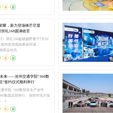
荣耀，新力登场锋芒尽显
洛蒙崇礼168圆满收官
13日）崇礼168超级越野赛于7月10
。面对恶劣雨战赛道环境，
蒙精英运动员..
未来——沧州交通学院“360数
院”签约仪式顺利举行
通学院 “360数智安全产业学
360集团总部举行。深圳市讯方技
3..