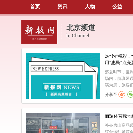
首页
资讯
人物
公益
北京频道
bj Channel
足“购”精彩，
用“惠民”点亮
盛夏时节，世
场内，航班延
满为患，旅客们
分享至
丽珺体育绿地
补齐房山高品
综合运动场馆