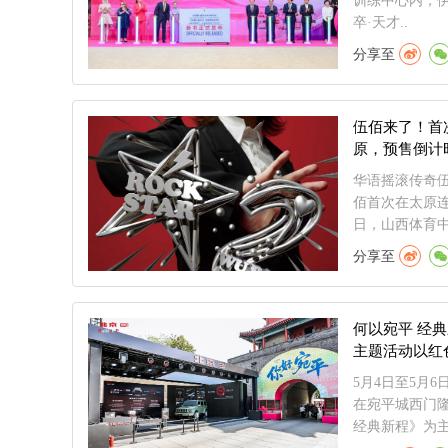
训练中心内，伊
卒·天才..
分享至
伍佰来了！首
原，预售倒计
华语摇滚传奇
佰首次在太原连开
日，山西体育中.
分享至
何以宛平 经
主题活动以红
5月4日至5月
在宛平城西门
经典新程》为主