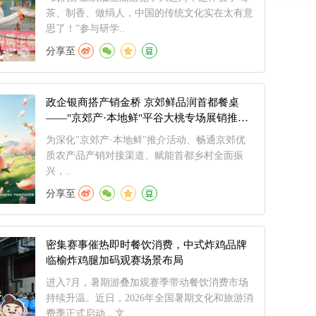
茶、制香、做绢人，中国的传统文化实在太有意
思了！”参与研学..
分享至
政企银商搭产销金桥 京郊鲜品润首都餐桌
——"京郊产·本地鲜"平谷大桃专场展销推介
会圆满启幕
为深化"京郊产·本地鲜"推介活动、畅通京郊优
质农产品产销对接渠道、赋能首都乡村全面振
兴，..
分享至
密集赛事催热即时餐饮消费，中式炸鸡品牌
临榆炸鸡腿加码观赛场景布局
进入7月，暑期游叠加观赛季带动餐饮消费市场
持续升温。近日，2026年全国暑期文化和旅游消
费季正式启动，文..