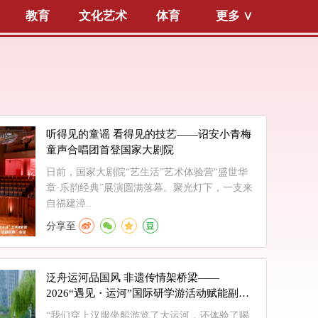
教育
文化艺术
体育
更多 ∨
听得见的童谣 看得见的技艺——诏安小青梅
童声合唱团首登国家大剧院
日前，国家大剧院“艺生活”艺术体验营“盛世华
章·乐韵经典”展演圆满落幕。聚光灯下，一支来
自福建漳..
分享至
泛舟运河品国风 非遗传情架桥梁——
2026“遇见・运河”国际研学游活动赋能副中
心入境游发展
“我们穿上汉服坐船游览了大运河，还体验了喝