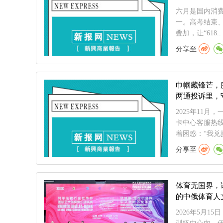
六月是国内消费
一。高考结束
叠加，让“618..
分享至
巾帼藏锋芒，
两通投诉里，
2025年11
卡中心客服热
着困惑：“我兑换
分享至
体育无国界，
的中俄体育人
2026年5月