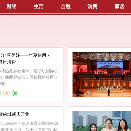
财经
生活
金融
消费
家居
“分”享美好——华夏信用卡
夏日消费
界杯热潮席卷全球。洛杉矶国际机
误广播此起彼伏，候机楼座椅区人
或..
缤纷城新店开业
质运动短板！丽珺体育绿地缤纷城
全新开业近日，位于北京市房山区