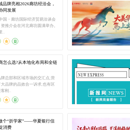
域品牌亮相2026廊坊经洽会，
协同发展
026中国・廊坊国际经济贸易洽谈会
引资推介会在河北廊坊圆满举办。
..
商怎么选?从本地化布局和全链
牌总部和区域市场的交汇点,营
大品牌的品效合一诉求,也有区
客刚..
做个“折学家”——华夏银行信
促消费