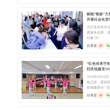
赋能“银龄”
开展社会化管
为打造具有丰台
愿服务品牌，
对象”向“..
分享至
“红色传承守初
烈庆祝建党10
2026年6月2
临之际，夏家园
新城建新功” 党.
分享至