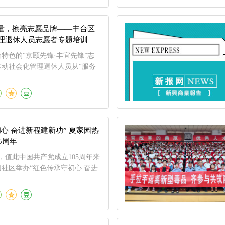
力量，擦亮志愿品牌——丰台区
理退休人员志愿者专题培训
特色的“京颐先锋·丰宜先锋”志
推动社会化管理退休人员从“服务
心 奋进新程建新功” 夏家园热
5周年
6日，值此中国共产党成立105周年来
社区举办“红色传承守初心 奋进
.